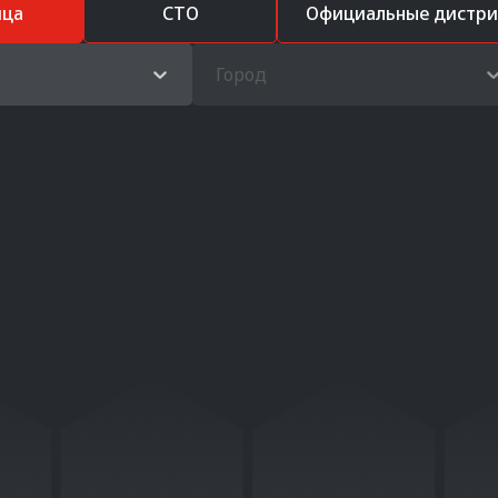
ица
СТО
Официальные дистр
Город