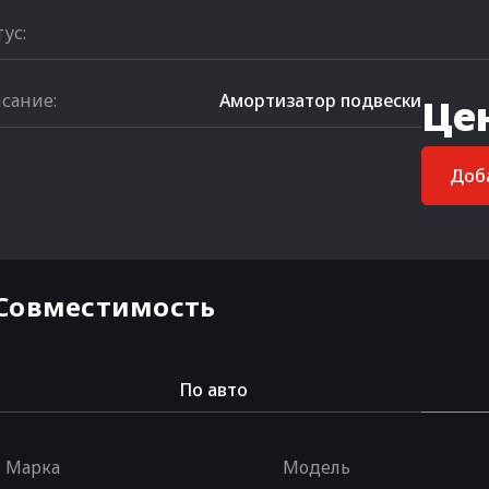
тус:
сание:
Амортизатор подвески
Це
Доба
Совместимость
По авто
Марка
Модель