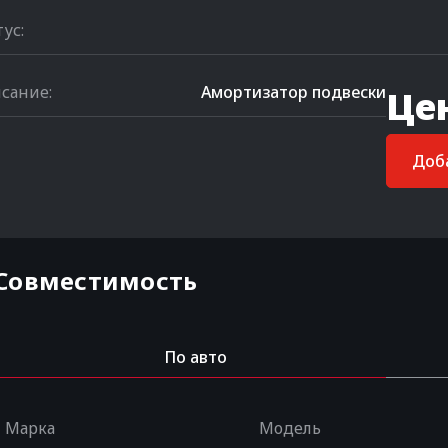
тус:
сание:
Амортизатор подвески
Це
Доба
Совместимость
По авто
Марка
Модель