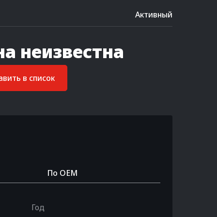
Активный
на неизвестна
вить в список
По OEM
Год