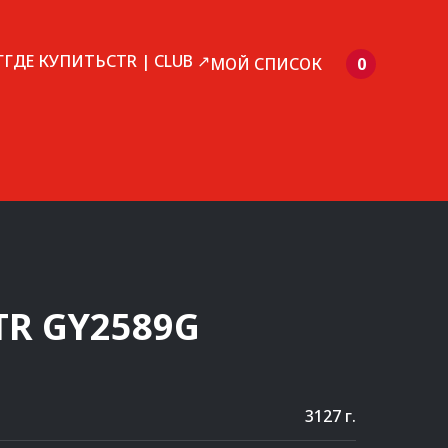
Г
ГДЕ КУПИТЬ
CTR | CLUB ↗
МОЙ СПИСОК
0
TR
GY2589G
3127 г.