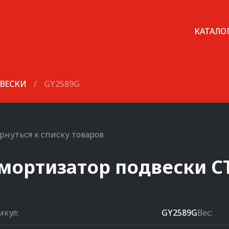
КАТАЛО
ВЕСКИ
/
GY2589G
рнуться к списку товаров
мортизатор подвески
C
икул:
GY2589G
Вес: