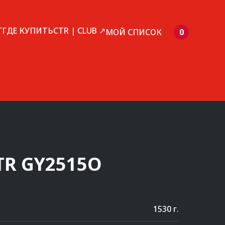
Г
ГДЕ КУПИТЬ
CTR | CLUB ↗
МОЙ СПИСОК
0
TR
GY2515O
1530 г.