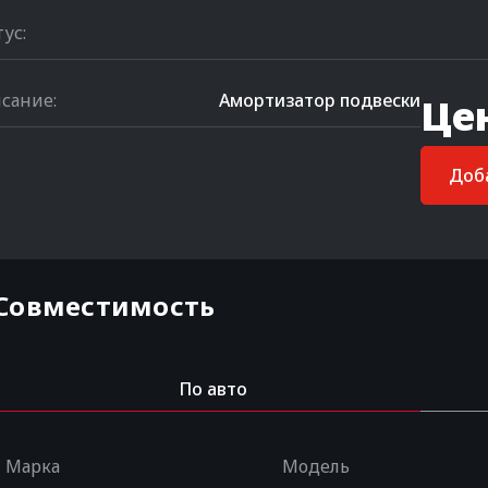
тус:
сание:
Амортизатор подвески
Це
Доба
Совместимость
По авто
Марка
Модель