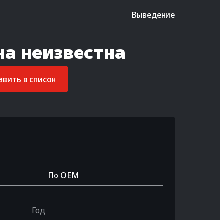
Выведение
на неизвестна
вить в список
По OEM
Год