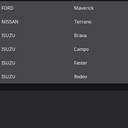
FORD
Maverick
NISSAN
Terrano
ISUZU
Brava
ISUZU
Campo
ISUZU
Faster
ISUZU
Rodeo