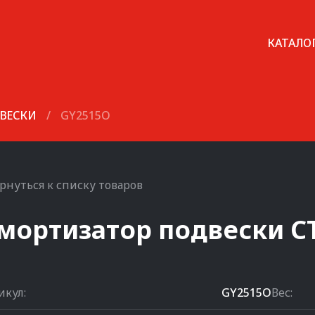
КАТАЛО
ВЕСКИ
/
GY2515O
рнуться к списку товаров
мортизатор подвески
C
икул:
GY2515O
Вес: