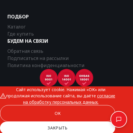
ПОДБОР
Каталог
Где купить
БУДЕМ НА СВЯЗИ
Обратная связь
Подписаться на рассылки
Политика конфиденциальности
Сайт использует cookie. Нажимая «ОК» или
CTR © 2025
продолжая использование сайта, вы даёте
согласие
Все права защищены
на обработку персональных данных.
ОК
ЗАКРЫТЬ