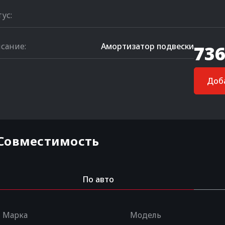
тус:
сание:
Амортизатор подвески
736
Доба
Совместимость
По авто
Марка
Модель