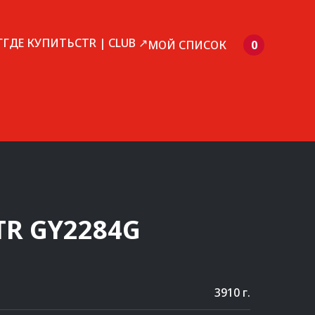
Г
ГДЕ КУПИТЬ
CTR | CLUB ↗
МОЙ СПИСОК
0
TR
GY2284G
3910 г.