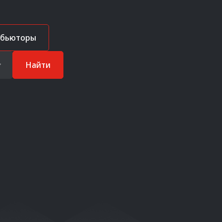
ибьюторы
Найти