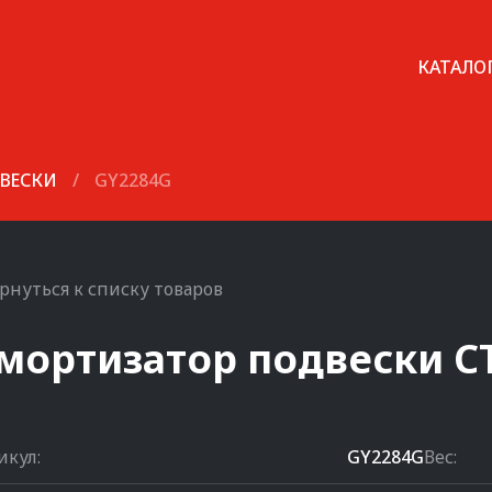
КАТАЛО
ВЕСКИ
/
GY2284G
рнуться к списку товаров
мортизатор подвески
C
икул:
GY2284G
Вес: