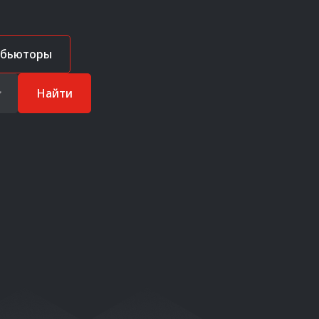
ибьюторы
Найти