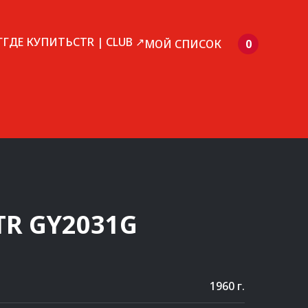
Г
ГДЕ КУПИТЬ
CTR | CLUB ↗
МОЙ СПИСОК
0
TR
GY2031G
1960 г.