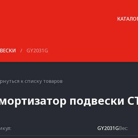
КАТАЛО
ВЕСКИ
/
GY2031G
рнуться к списку товаров
мортизатор подвески
C
икул:
GY2031G
Вес: