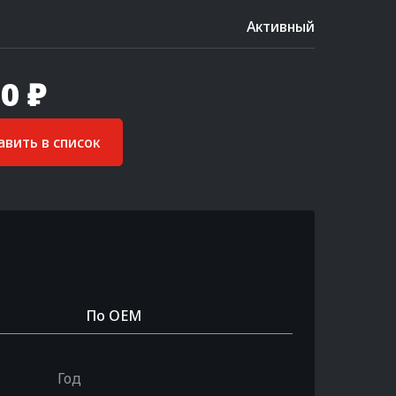
Активный
0 ₽
вить в список
По OEM
Год