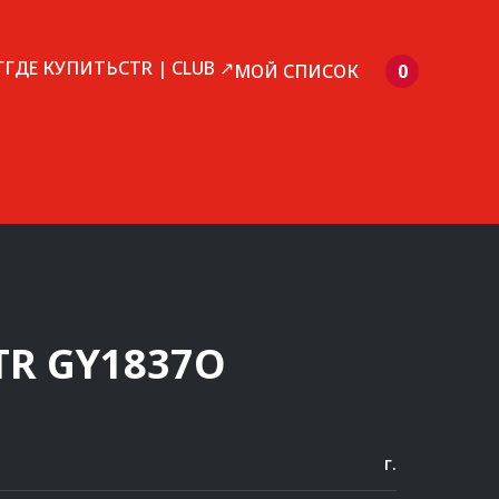
Г
ГДЕ КУПИТЬ
CTR | CLUB ↗
МОЙ СПИСОК
0
TR
GY1837O
г.