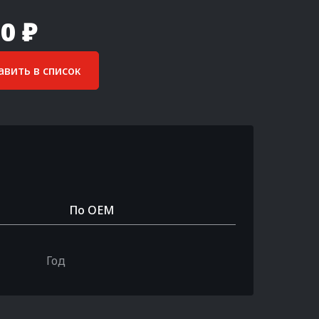
0 ₽
вить в список
По OEM
Год