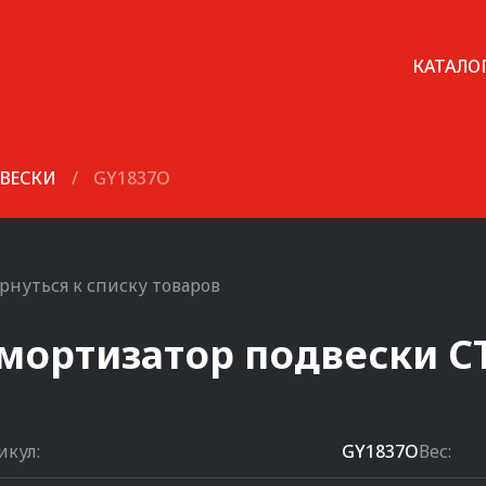
КАТАЛО
ВЕСКИ
/
GY1837O
рнуться к списку товаров
мортизатор подвески
C
икул:
GY1837O
Вес: