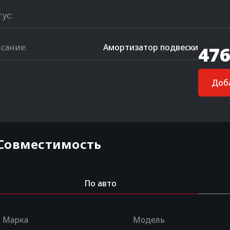
тус:
сание:
Амортизатор подвески
476
Доба
Совместимость
По авто
Марка
Модель