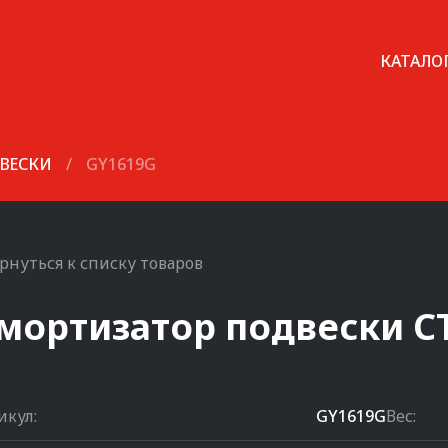
КАТАЛО
ВЕСКИ
/
GY1619G
рнуться к списку товаров
мортизатор подвески
C
икул:
GY1619G
Вес: