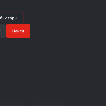
ибьюторы
Найти