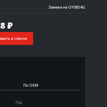
Замена на GY0854G
8 ₽
вить в список
По OEM
Год