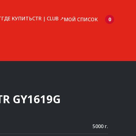
Г
ГДЕ КУПИТЬ
CTR | CLUB ↗
МОЙ СПИСОК
0
TR
GY1619G
5000 г.