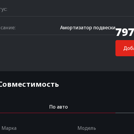
тус:
сание:
Амортизатор подвески
797
Доба
Совместимость
По авто
Марка
Модель