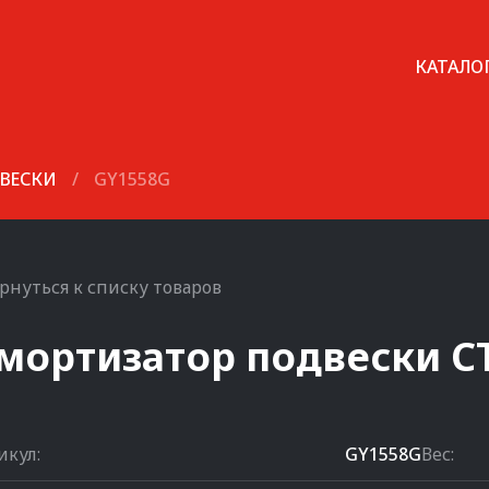
КАТАЛО
ВЕСКИ
/
GY1558G
рнуться к списку товаров
мортизатор подвески
C
икул:
GY1558G
Вес: