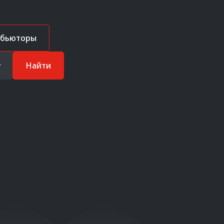
ибьюторы
Найти