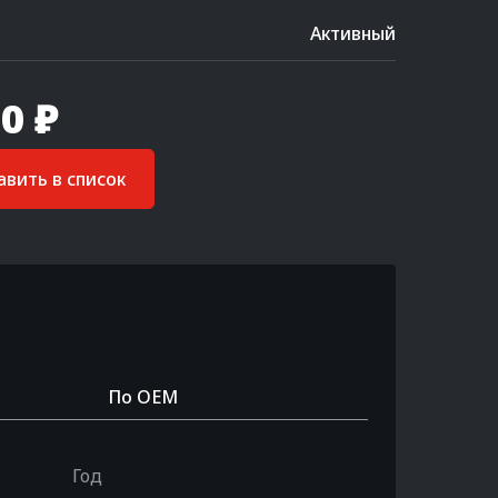
Активный
0 ₽
вить в список
По OEM
Год