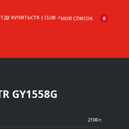
Г
ГДЕ КУПИТЬ
CTR | CLUB ↗
МОЙ СПИСОК
0
TR
GY1558G
2100 г.