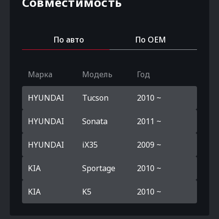
Совместимость
По авто
По OEM
Марка
Модель
Год
HYUNDAI
Tucson
2010 ~
HYUNDAI
Sonata
2011 ~
HYUNDAI
iX35
2009 ~
KIA
Sportage
2010 ~
KIA
K5
2010 ~