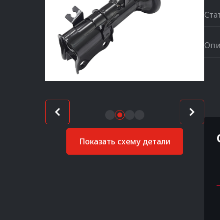
Ста
Опи
Показать схему детали