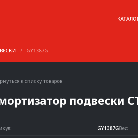
КАТАЛО
ВЕСКИ
/
GY1387G
рнуться к списку товаров
мортизатор подвески
C
икул:
GY1387G
Вес: