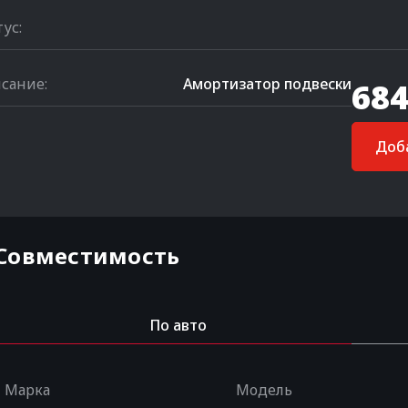
тус:
сание:
Амортизатор подвески
684
Доба
Совместимость
По авто
Марка
Модель