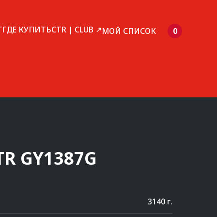
Г
ГДЕ КУПИТЬ
CTR | CLUB ↗
МОЙ СПИСОК
0
TR
GY1387G
3140 г.