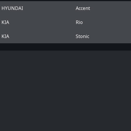
HYUNDAI
Accent
KIA
Rio
KIA
Stonic