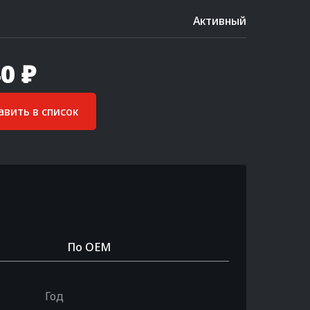
Активный
0 ₽
вить в список
По OEM
Год