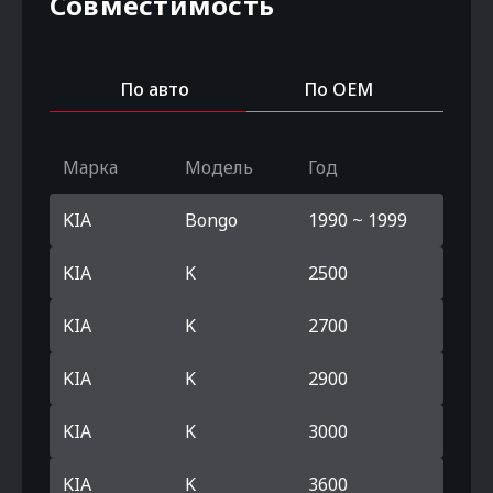
Совместимость
По авто
По OEM
Марка
Модель
Год
KIA
Bongo
1990 ~ 1999
KIA
K
2500
KIA
K
2700
KIA
K
2900
KIA
K
3000
KIA
K
3600