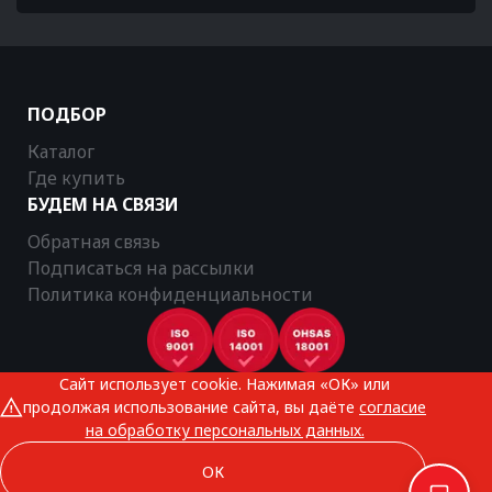
ПОДБОР
Каталог
Где купить
БУДЕМ НА СВЯЗИ
Обратная связь
Подписаться на рассылки
Политика конфиденциальности
Сайт использует cookie. Нажимая «ОК» или
CTR © 2025
продолжая использование сайта, вы даёте
согласие
Все права защищены
на обработку персональных данных.
ОК