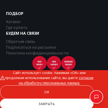
ПОДБОР
Каталог
Где купить
БУДЕМ НА СВЯЗИ
Обратная связь
Подписаться на рассылки
Политика конфиденциальности
Сайт использует cookie. Нажимая «ОК» или
CTR © 2025
продолжая использование сайта, вы даёте
согласие
Все права защищены
на обработку персональных данных.
ОК
ЗАКРЫТЬ