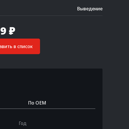
Выведение
9 ₽
вить в список
По OEM
Год