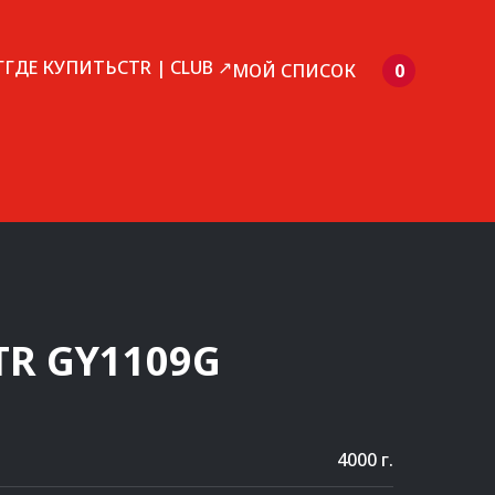
Г
ГДЕ КУПИТЬ
CTR | CLUB ↗
МОЙ СПИСОК
0
TR
GY1109G
4000 г.