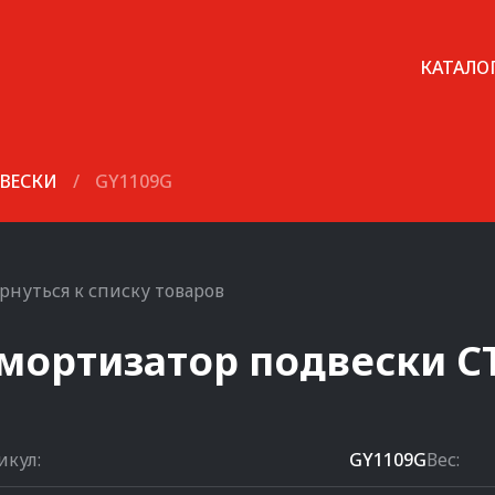
КАТАЛО
ВЕСКИ
/
GY1109G
рнуться к списку товаров
мортизатор подвески
C
икул:
GY1109G
Вес: