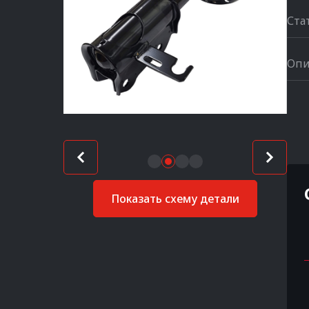
Ста
Опи
Показать схему детали