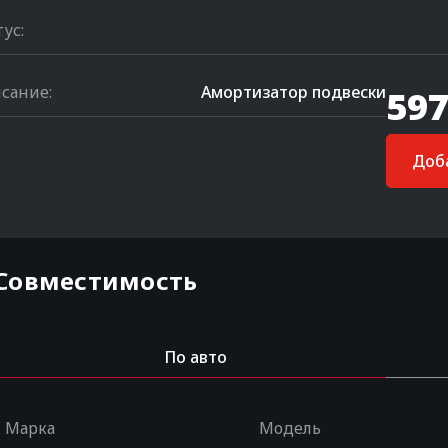
тус:
сание:
Амортизатор подвески
597
Доба
Совместимость
По авто
Марка
Модель