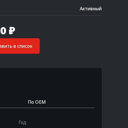
Активный
0 ₽
вить в список
По OEM
Год