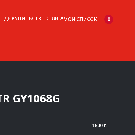
Г
ГДЕ КУПИТЬ
CTR | CLUB ↗
МОЙ СПИСОК
0
TR
GY1068G
1600 г.