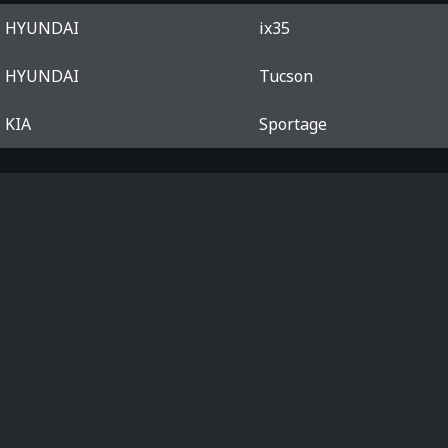
HYUNDAI
ix35
HYUNDAI
Tucson
KIA
Sportage