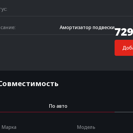
тус:
сание:
Амортизатор подвески
729
Доба
Совместимость
По авто
Марка
Модель