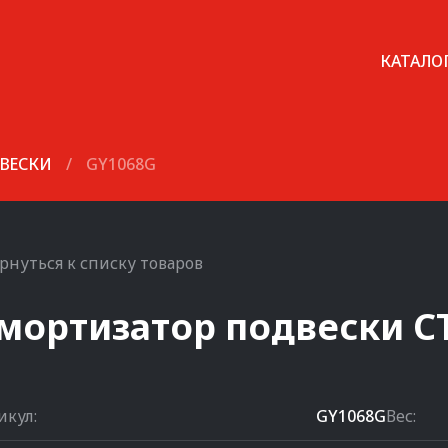
КАТАЛО
ВЕСКИ
/
GY1068G
рнуться к списку товаров
мортизатор подвески
C
икул:
GY1068G
Вес: