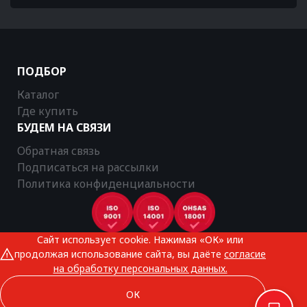
ПОДБОР
Каталог
Где купить
БУДЕМ НА СВЯЗИ
Обратная связь
Подписаться на рассылки
Политика конфиденциальности
Сайт использует cookie. Нажимая «ОК» или
CTR © 2025
продолжая использование сайта, вы даёте
согласие
Все права защищены
на обработку персональных данных.
ОК