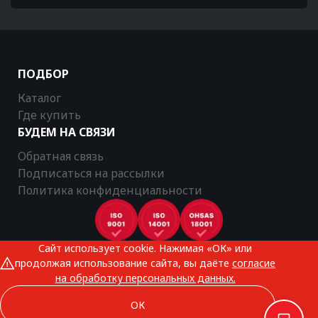
ПОДБОР
Каталог
Где купить
БУДЕМ НА СВЯЗИ
Обратная связь
Подписаться на рассылки
Политика конфиденциальности
Сайт использует cookie. Нажимая «ОК» или
CTR © 2025
продолжая использование сайта, вы даёте
согласие
Все права защищены
на обработку персональных данных.
ОК