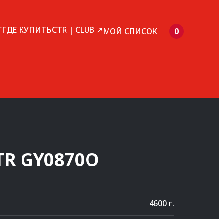
Г
ГДЕ КУПИТЬ
CTR | CLUB ↗
МОЙ СПИСОК
0
TR
GY0870O
4600 г.