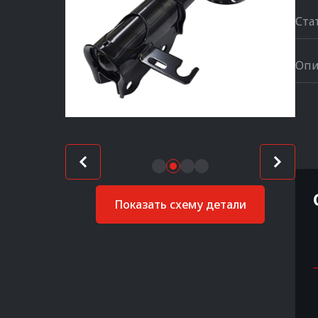
Ста
Опи
Показать схему детали