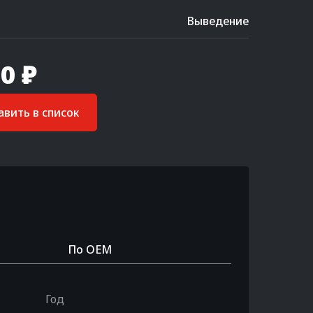
Выведение
0 ₽
вить в список
По OEM
Год