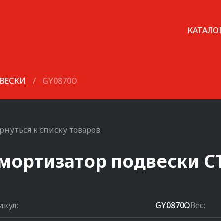
КАТАЛО
ВЕСКИ
/
GY0870O
рнуться к списку товаров
мортизатор подвески
C
икул:
GY0870O
Вес: