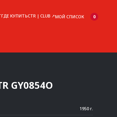
Г
ГДЕ КУПИТЬ
CTR | CLUB ↗
МОЙ СПИСОК
0
TR
GY0854O
1950 г.