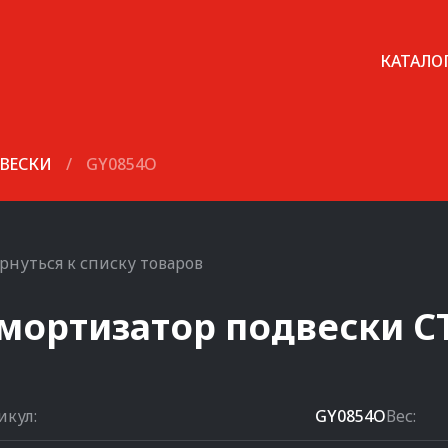
КАТАЛО
ВЕСКИ
/
GY0854O
рнуться к списку товаров
мортизатор подвески
C
икул:
GY0854O
Вес: