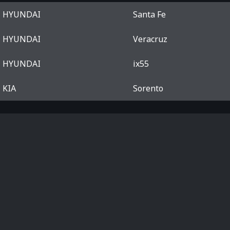
HYUNDAI
Santa Fe
HYUNDAI
Veracruz
HYUNDAI
ix55
KIA
Sorento