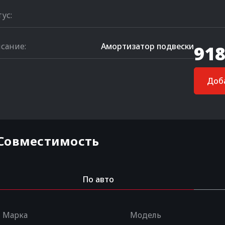
тус:
сание:
Амортизатор подвески
918
Доба
Совместимость
По авто
Марка
Модель