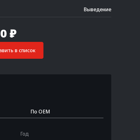
Выведение
0 ₽
вить в список
По OEM
Год