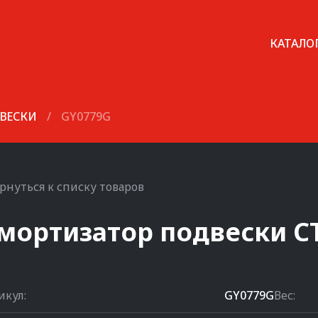
КАТАЛО
ВЕСКИ
/
GY0779G
рнуться к списку товаров
мортизатор подвески
C
икул:
GY0779G
Вес: