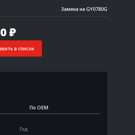
Замена на GY0780G
0 ₽
вить в список
По OEM
Год