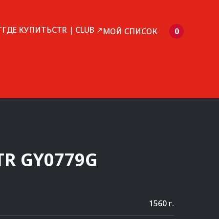
Г
ГДЕ КУПИТЬ
CTR | CLUB ↗
МОЙ СПИСОК
0
TR
GY0779G
1560 г.