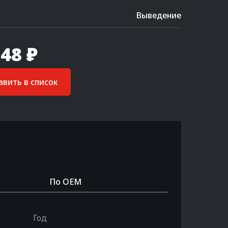
Выведение
48 ₽
вить в список
По OEM
Год