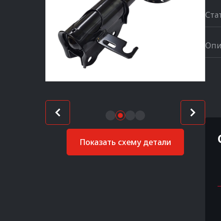
Ста
Опи
Показать схему детали