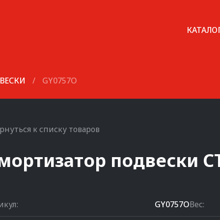
КАТАЛО
ВЕСКИ
/
GY0757O
рнуться к списку товаров
мортизатор подвески
C
икул:
GY0757O
Вес: