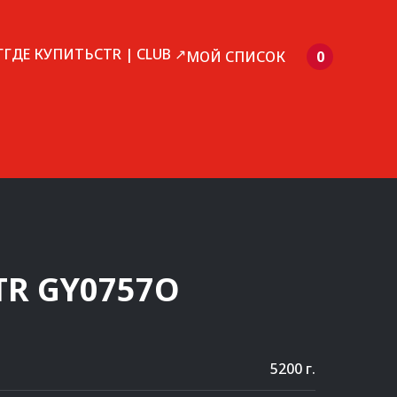
Г
ГДЕ КУПИТЬ
CTR | CLUB ↗
МОЙ СПИСОК
0
TR
GY0757O
5200 г.