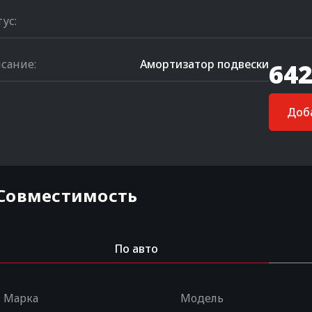
тус:
сание:
Амортизатор подвески
642
Доба
Совместимость
По авто
Марка
Модель