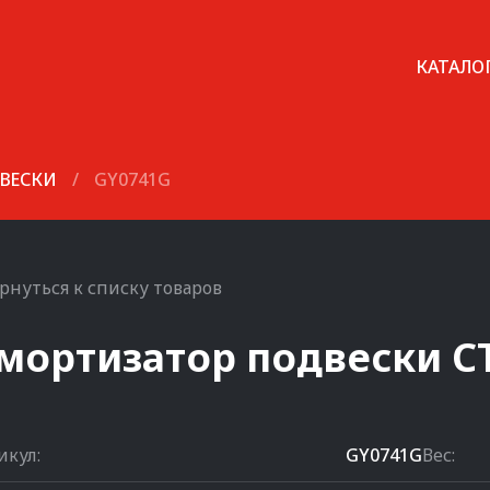
КАТАЛО
ВЕСКИ
/
GY0741G
рнуться к списку товаров
мортизатор подвески
C
икул:
GY0741G
Вес: