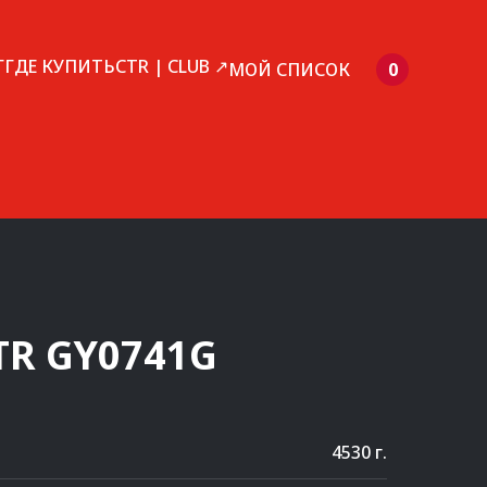
Г
ГДЕ КУПИТЬ
CTR | CLUB ↗
МОЙ СПИСОК
0
TR
GY0741G
4530 г.