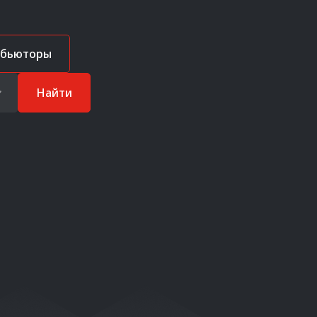
ибьюторы
Найти