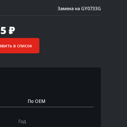
Замена на GY0733G
5 ₽
вить в список
По OEM
Год