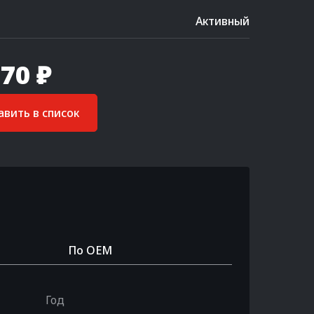
Активный
70 ₽
вить в список
По OEM
Год