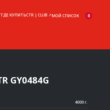
Г
ГДЕ КУПИТЬ
CTR | CLUB ↗
МОЙ СПИСОК
0
TR
GY0484G
4000 г.