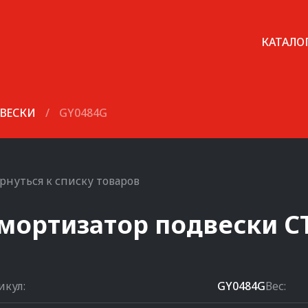
КАТАЛО
ВЕСКИ
/
GY0484G
рнуться к списку товаров
мортизатор подвески
C
икул:
GY0484G
Вес: