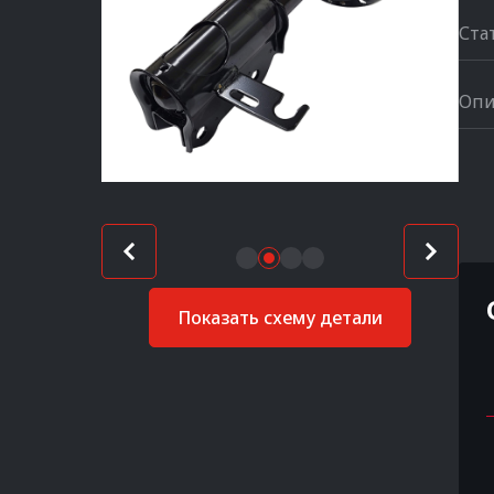
Ста
Опи
Показать схему детали