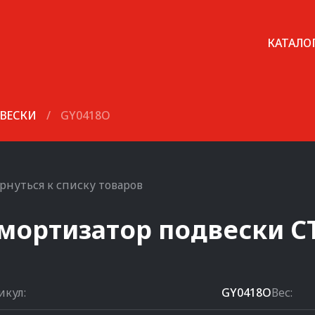
КАТАЛО
ВЕСКИ
/
GY0418O
рнуться к списку товаров
мортизатор подвески
C
икул:
GY0418O
Вес: