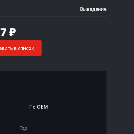
Выведение
7 ₽
вить в список
По OEM
Год