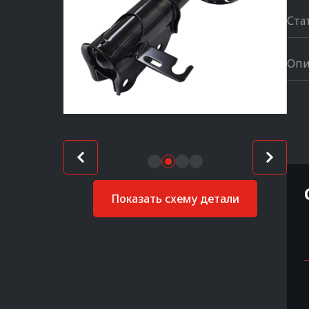
Ста
Опи
Показать схему детали