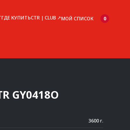
Г
ГДЕ КУПИТЬ
CTR | CLUB ↗
МОЙ СПИСОК
0
TR
GY0418O
3600 г.