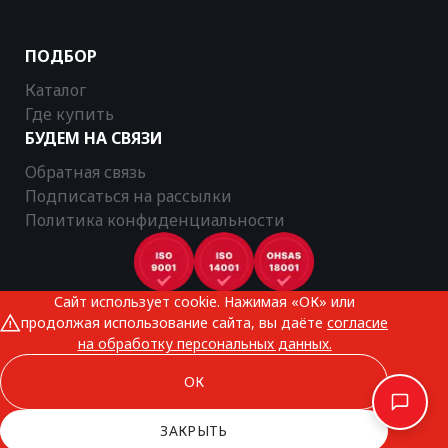
ПОДБОР
Каталог
Где купить
БУДЕМ НА СВЯЗИ
Обратная связь
Подписаться на рассылки
Политика конфиденциальности
Сайт использует cookie. Нажимая «ОК» или
CTR © 2025
продолжая использование сайта, вы даёте
согласие
Все права защищены
на обработку персональных данных.
ОК
ЗАКРЫТЬ