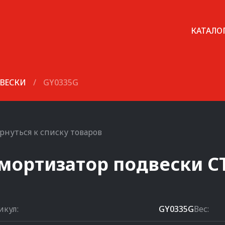
КАТАЛО
ВЕСКИ
/
GY0335G
рнуться к списку товаров
мортизатор подвески
C
икул:
GY0335G
Вес: