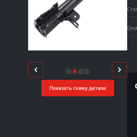
Ста
Опи
Показать схему детали