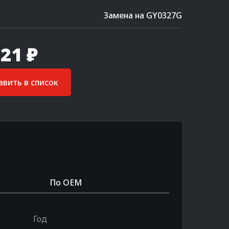
Замена на GY0327G
21 ₽
вить в список
По OEM
Год