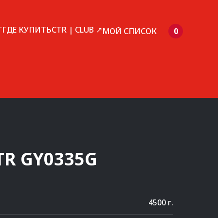
Г
ГДЕ КУПИТЬ
CTR | CLUB ↗
МОЙ СПИСОК
0
TR
GY0335G
4500 г.